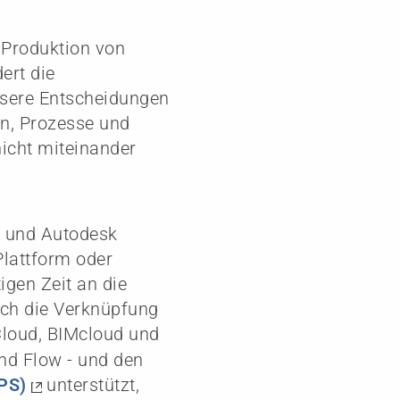
 Produktion von
ert die
essere Entscheidungen
en, Prozesse und
nicht miteinander
k und Autodesk
Plattform oder
igen Zeit an die
urch die Verknüpfung
Cloud, BIMcloud und
nd Flow - und den
PS)
unterstützt,