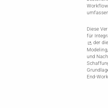
Workflows
umfassen
Diese Ver
für Integ
, der d
Modeling,
und Nachh
Schaffung
Grundlage
End-Work