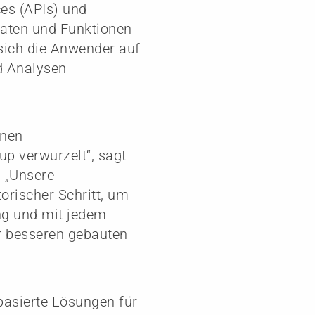
es (APIs) und
Daten und Funktionen
sich die Anwender auf
nd Analysen
enen
up verwurzelt“, sagt
. „Unsere
torischer Schritt, um
ng und mit jedem
r besseren gebauten
-basierte Lösungen für