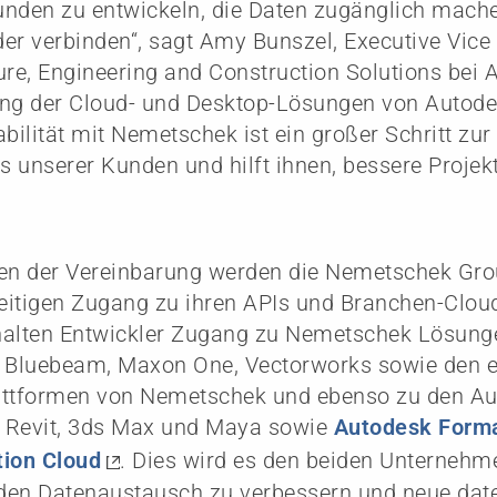
unden zu entwickeln, die Daten zugänglich mach
er verbinden“, sagt Amy Bunszel, Executive Vice 
ure, Engineering and Construction Solutions bei 
ung der Cloud- und Desktop-Lösungen von Autod
abilität mit Nemetschek ist ein großer Schritt zu
 unserer Kunden und hilft ihnen, bessere Projek
n der Vereinbarung werden die Nemetschek Gro
eitigen Zugang zu ihren APIs und Branchen-Clou
halten Entwickler Zugang zu Nemetschek Lösunge
, Bluebeam, Maxon One, Vectorworks sowie den 
attformen von Nemetschek und ebenso zu den A
 Revit, 3ds Max und Maya sowie
Autodesk Form
tion Cloud
. Dies wird es den beiden Unternehm
den Datenaustausch zu verbessern und neue date