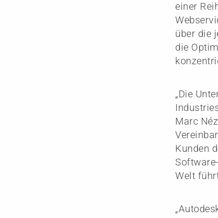
einer Rei
Webservic
über die 
die Optim
konzentri
„Die Unte
Industrie
Marc Néze
Vereinbar
Kunden di
Software-
Welt führt
„Autodesk