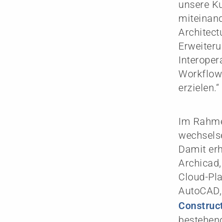
unsere K
miteinand
Architect
Erweiter
Interoper
Workflows
erzielen.“
Im Rahme
wechsels
Damit er
Archicad
Cloud-Pl
AutoCAD,
Construc
bestehen