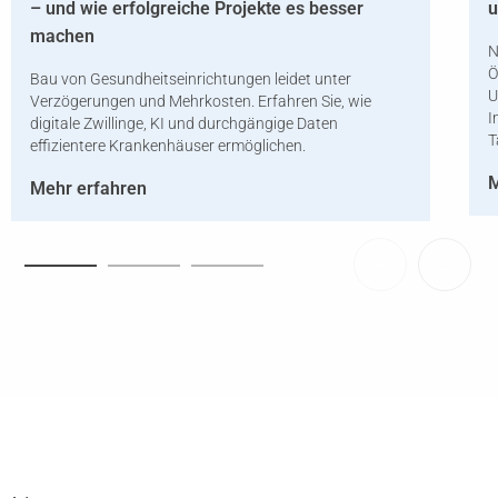
– und wie erfolgreiche Projekte es besser
u
machen
N
Ö
Bau von Gesundheitseinrichtungen leidet unter
U
Verzögerungen und Mehrkosten. Erfahren Sie, wie
I
digitale Zwillinge, KI und durchgängige Daten
T
effizientere Krankenhäuser ermöglichen.
M
Mehr erfahren