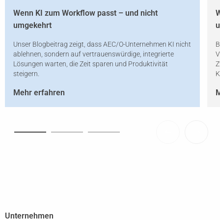
Wenn KI zum Workflow passt – und nicht
W
umgekehrt
u
Unser Blogbeitrag zeigt, dass AEC/O-Unternehmen KI nicht
B
ablehnen, sondern auf vertrauenswürdige, integrierte
V
Lösungen warten, die Zeit sparen und Produktivität
Z
steigern.
K
Mehr erfahren
M
Unternehmen