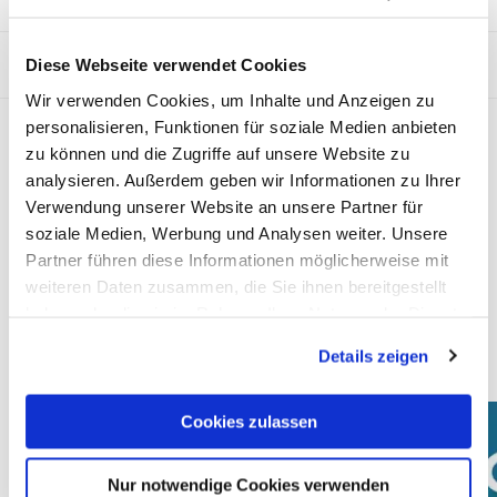
Graphisoft
Vectorworks
Diese Webseite verwendet Cookies
Wir verwenden Cookies, um Inhalte und Anzeigen zu
personalisieren, Funktionen für soziale Medien anbieten
Produktportfolio
zu können und die Zugriffe auf unsere Website zu
Teams in die Lage versetzen, großartige Architektur zu
analysieren. Außerdem geben wir Informationen zu Ihrer
schaffen. Dies schaffen die preisgekrönten Softwarelösungen
Verwendung unserer Website an unsere Partner für
von Graphisoft für die AEC/O Industrie.
soziale Medien, Werbung und Analysen weiter. Unsere
Partner führen diese Informationen möglicherweise mit
Mehr lesen
weiteren Daten zusammen, die Sie ihnen bereitgestellt
haben oder die sie im Rahmen Ihrer Nutzung der Dienste
gesammelt haben. Mit "Cookies zulassen" erlauben Sie
graphisoft.de
Details zeigen
uns, die Cookies einzusetzen, welche unter "Details
zeigen" beschrieben werden. Sie können Ihre Einwilligung
jederzeit anpassen oder widerrufen. Damit Sie alle Inhalte
Cookies zulassen
wie z.B. News sehen können, wählen Sie bitte „Cookies
zulassen“.
Nur notwendige Cookies verwenden