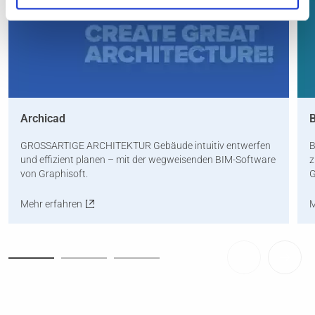
Archicad
GROSSARTIGE ARCHITEKTUR Gebäude intuitiv entwerfen
B
und effizient planen – mit der wegweisenden BIM-Software
z
von Graphisoft.
G
Mehr erfahren
M