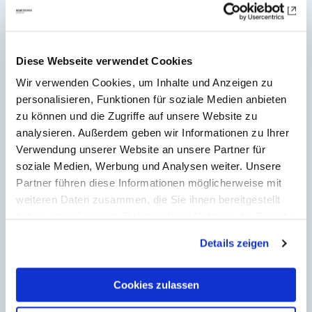
zugänglich sind.
drofus.com
Diese Webseite verwendet Cookies
Wir verwenden Cookies, um Inhalte und Anzeigen zu
personalisieren, Funktionen für soziale Medien anbieten
zu können und die Zugriffe auf unsere Website zu
analysieren. Außerdem geben wir Informationen zu Ihrer
Verwendung unserer Website an unsere Partner für
soziale Medien, Werbung und Analysen weiter. Unsere
Partner führen diese Informationen möglicherweise mit
weiteren Daten zusammen, die Sie ihnen bereitgestellt
haben oder die sie im Rahmen Ihrer Nutzung der Dienste
gesammelt haben. Mit "Cookies zulassen" erlauben Sie
Details zeigen
uns, die Cookies einzusetzen, welche unter "Details
zeigen" beschrieben werden. Sie können Ihre Einwilligung
jederzeit anpassen oder widerrufen. Damit Sie alle Inhalte
Cookies zulassen
wie z.B. News sehen können, wählen Sie bitte „Cookies
dRofus
dRof