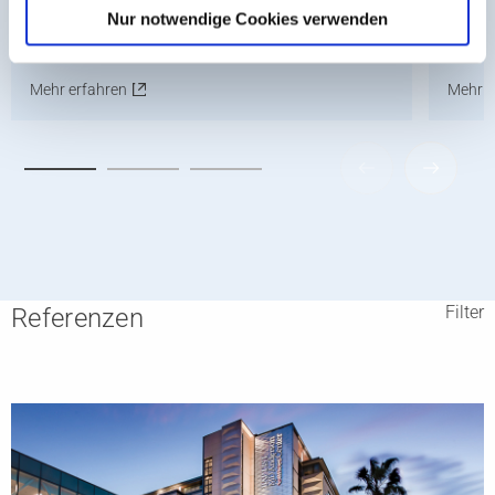
zulassen“.
Nur notwendige Cookies verwenden
Zugang zu Gebäudeinformationen für alle
Verände
Projektbeteiligten.
AEC/O-
Mehr erfahren
Mehr e
Filter
Referenzen