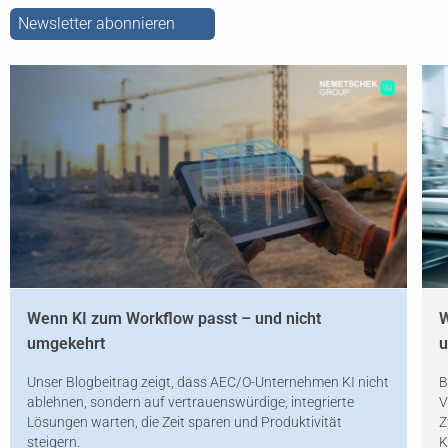
Newsletter abonnieren
Wenn KI zum Workflow passt – und nicht
W
umgekehrt
u
Unser Blogbeitrag zeigt, dass AEC/O-Unternehmen KI nicht
B
ablehnen, sondern auf vertrauenswürdige, integrierte
V
Lösungen warten, die Zeit sparen und Produktivität
Z
steigern.
K