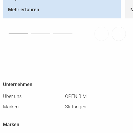
Mehr erfahren
M
Unternehmen
Über uns
OPEN BIM
Marken
Stiftungen
Marken