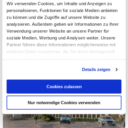
Wir verwenden Cookies, um Inhalte und Anzeigen zu
personalisieren, Funktionen für soziale Medien anbieten
zu können und die Zugriffe auf unsere Website zu
analysieren. Außerdem geben wir Informationen zu Ihrer
Alles im Griff
Verwendung unserer Website an unsere Partner für
soziale Medien, Werbung und Analysen weiter. Unsere
Dank Software von 123erfasst
Partner führen diese Informationen möglicherweise mit
Mehr lesen
weiteren Daten zusammen, die Sie ihnen bereitgestellt
haben oder die sie im Rahmen Ihrer Nutzung der Dienste
gesammelt haben. Mit "Cookies zulassen" erlauben Sie
Details zeigen
uns, die Cookies einzusetzen, welche unter "Details
zeigen" beschrieben werden. Sie können Ihre Einwilligung
jederzeit anpassen oder widerrufen. Damit Sie alle Inhalte
Cookies zulassen
wie z.B. News sehen können, wählen Sie bitte „Cookies
zulassen“.
Nur notwendige Cookies verwenden