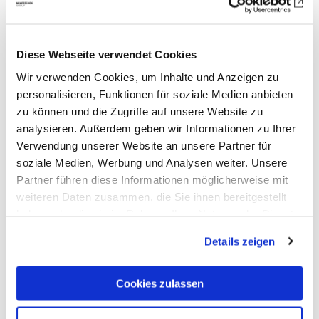
Diese Webseite verwendet Cookies
Wir verwenden Cookies, um Inhalte und Anzeigen zu
personalisieren, Funktionen für soziale Medien anbieten
zu können und die Zugriffe auf unsere Website zu
analysieren. Außerdem geben wir Informationen zu Ihrer
Verwendung unserer Website an unsere Partner für
soziale Medien, Werbung und Analysen weiter. Unsere
Weitere Referenzen
Partner führen diese Informationen möglicherweise mit
weiteren Daten zusammen, die Sie ihnen bereitgestellt
haben oder die sie im Rahmen Ihrer Nutzung der Dienste
gesammelt haben. Mit "Cookies zulassen" erlauben Sie
Details zeigen
uns, die Cookies einzusetzen, welche unter "Details
zeigen" beschrieben werden. Sie können Ihre Einwilligung
jederzeit anpassen oder widerrufen. Damit Sie alle Inhalte
Cookies zulassen
wie z.B. News sehen können, wählen Sie bitte „Cookies
zulassen“.