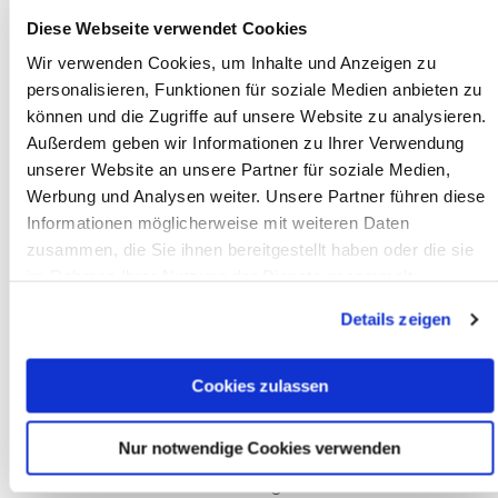
Tabea Uhr, Socotech / Bluebeam
Diese Webseite verwendet Cookies
Talent, Tech and the Hybrid Workforce:
Wir verwenden Cookies, um Inhalte und Anzeigen zu
personalisieren, Funktionen für soziale Medien anbieten zu
Solving talent gaps and accelerating
können und die Zugriffe auf unsere Website zu analysieren.
digital transformation in construction
Außerdem geben wir Informationen zu Ihrer Verwendung
14:45 – Main Stage
unserer Website an unsere Partner für soziale Medien,
Werbung und Analysen weiter. Unsere Partner führen diese
Sprecher: James Chambers,
Informationen möglicherweise mit weiteren Daten
Bluebeam / Nemetschek Group
zusammen, die Sie ihnen bereitgestellt haben oder die sie
IDS Driven QA Processes in Solibri
im Rahmen Ihrer Nutzung der Dienste gesammelt
15:30 – Innovation Stage
haben. Mit "Cookies zulassen" erlauben Sie uns, die
Details zeigen
Cookies einzusetzen, welche unter "Details zeigen"
Sprecher: Simon Gilbert, Solibri
beschrieben werden. Sie können Ihre Einwilligung jederzeit
anpassen oder widerrufen. Damit Sie alle Inhalte wie z.B.
World Models in Practice: How Google
Cookies zulassen
News sehen können, wählen Sie bitte „Cookies zulassen“.
Cloud and Nemetschek Connect the Built
Environment
Nur notwendige Cookies verwenden
16:00 – Main Stage