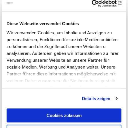
to smart information in the BIM model
Speakers: Dipl. Ing. Architect Udo
Schaumburg & Matteo Neustadt from
Diese Webseite verwendet Cookies
LH Architekten
Wir verwenden Cookies, um Inhalte und Anzeigen zu
personalisieren, Funktionen für soziale Medien anbieten
Presentation: PANOTOOL EXPERIENCE:
zu können und die Zugriffe auf unsere Website zu
Interactive communication and virtual
analysieren. Außerdem geben wir Informationen zu Ihrer
reality
Verwendung unserer Website an unsere Partner für
Speakers: Dipl.-Ing. Hubertus Schäfer
soziale Medien, Werbung und Analysen weiter. Unsere
from GREENBOX
Partner führen diese Informationen möglicherweise mit
weiteren Daten zusammen, die Sie ihnen bereitgestellt
Landschaftsarchitekten
haben oder die sie im Rahmen Ihrer Nutzung der Dienste
Presentation: Planning professional
gesammelt haben. Mit "Cookies zulassen" erlauben Sie
Details zeigen
mountain bike trails and roller sports
uns, die Cookies einzusetzen, welche unter "Details
zeigen" beschrieben werden. Sie können Ihre Einwilligung
facilities
jederzeit anpassen oder widerrufen. Damit Sie alle Inhalte
Cookies zulassen
Speaker: Environmental process
wie z.B. News sehen können, wählen Sie bitte „Cookies
engineer Nico Reuter from ecopark-